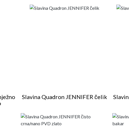
nježno
Slavina Quadron JENNIFER čelik
Slavi
o