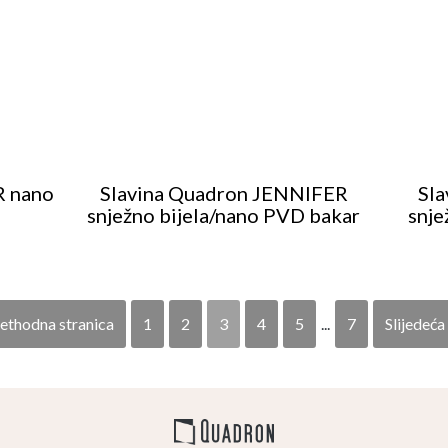
R nano
Slavina Quadron JENNIFER
Sl
snježno bijela/nano PVD bakar
snje
rethodna stranica
1
2
3
4
5
...
7
Slijedeća