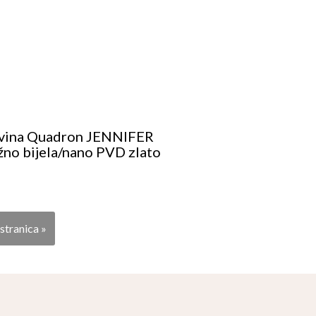
avina Quadron JENNIFER
žno bijela/nano PVD zlato
 stranica »