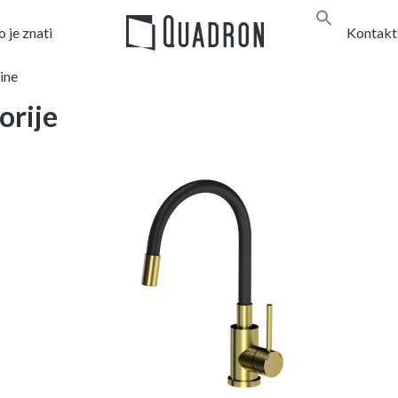
 je znati
Kontakt
ine
orije