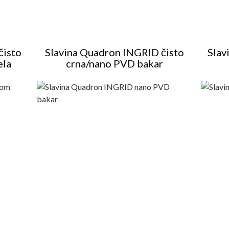
čisto
Slavina Quadron INGRID čisto
Slav
ela
crna/nano PVD bakar