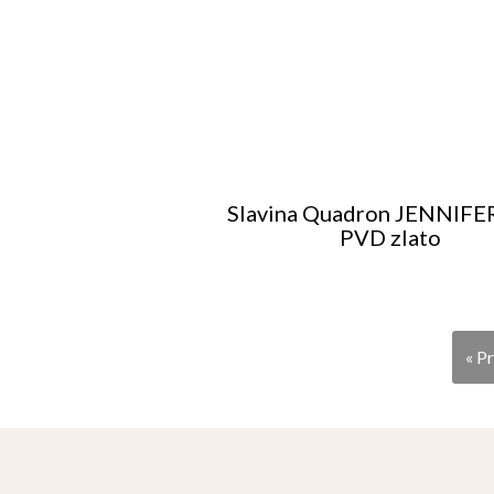
Slavina Quadron JENNIFE
PVD zlato
« P