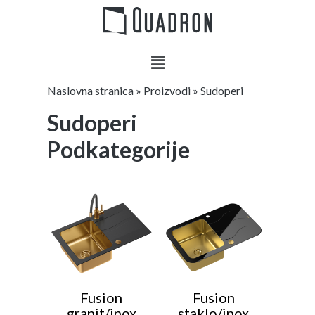
Naslovna stranica
»
Proizvodi
»
Sudoperi
Sudoperi
Podkategorije
Fusion
Fusion
granit/inox
staklo/inox