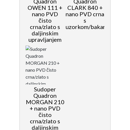
Quadron
Quadron
OWEN 111 +
CLARK 840 +
nano PVD
nano PVD crna
čisto
s
crna/zlato s
uzorkom/bakar
daljinskim
upravljanjem
Sudoper
Quadron
MORGAN 210
+ nano PVD
čisto
crna/zlato s
daljinskim