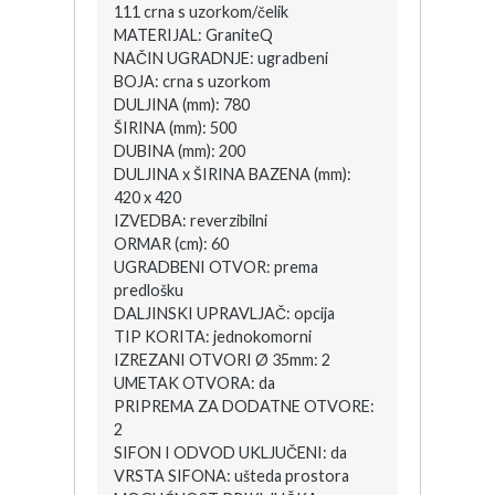
111 crna s uzorkom/čelik
MATERIJAL: GraniteQ
NAČIN UGRADNJE: ugradbeni
BOJA: crna s uzorkom
DULJINA (mm): 780
ŠIRINA (mm): 500
DUBINA (mm): 200
DULJINA x ŠIRINA BAZENA (mm):
420 x 420
IZVEDBA: reverzibilni
ORMAR (cm): 60
UGRADBENI OTVOR: prema
predlošku
DALJINSKI UPRAVLJAČ: opcija
TIP KORITA: jednokomorni
IZREZANI OTVORI Ø 35mm: 2
UMETAK OTVORA: da
PRIPREMA ZA DODATNE OTVORE:
2
SIFON I ODVOD UKLJUČENI: da
VRSTA SIFONA: ušteda prostora