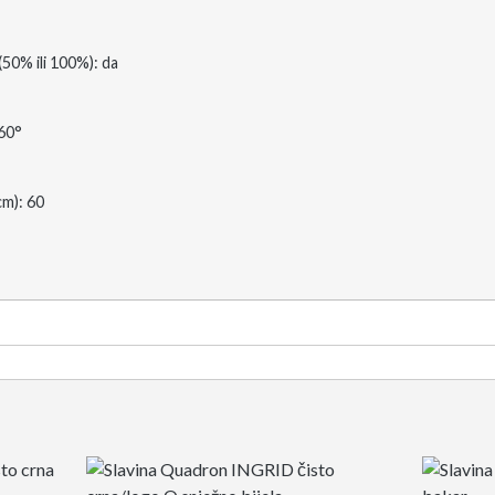
% ili 100%): da
60°
m): 60