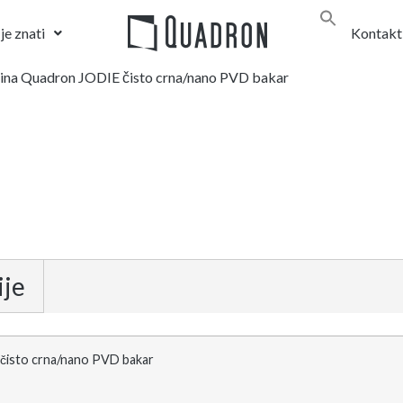
je znati
Kontakt
vina Quadron JODIE čisto crna/nano PVD bakar
ije
čisto crna/nano PVD bakar