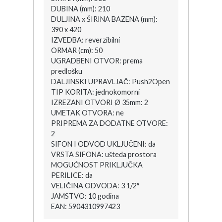
DUBINA (mm): 210
DULJINA x ŠIRINA BAZENA (mm):
390 x 420
IZVEDBA: reverzibilni
ORMAR (cm): 50
UGRADBENI OTVOR: prema
predlošku
DALJINSKI UPRAVLJAČ: Push2Open
TIP KORITA: jednokomorni
IZREZANI OTVORI Ø 35mm: 2
UMETAK OTVORA: ne
PRIPREMA ZA DODATNE OTVORE:
2
SIFON I ODVOD UKLJUČENI: da
VRSTA SIFONA: ušteda prostora
MOGUĆNOST PRIKLJUČKA
PERILICE: da
VELIČINA ODVODA: 3 1/2″
JAMSTVO: 10 godina
EAN: 5904310997423