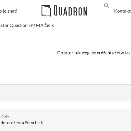
 je znati
Kontakt
ator Quadron EMMA čelik
Dozator tekućeg deterdženta četvrtast
čelik
deterdženta četvrtasti