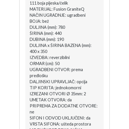
111 boja pijeska/čelik
MATERIJAL: Fusion GraniteQ
NAČIN UGRADNJE: ugradbeni
BOJA: bež
DULJINA (mm): 780
ŠIRINA (mm): 440
DUBINA (mm): 190
DULJINA x ŠIRINA BAZENA (mm):
400 x 350
IZVEDBA: reverzibilni
ORMAR (cm): 50
UGRADBENI OTVOR: prema
predlošku
DALJINSKI UPRAVLJAČ: opcija
TIP KORITA: jednokomorni
IZREZANI OTVORI Ø 35mm: 2
UMETAK OTVORA: da
PRIPREMA ZA DODATNE OTVORE:
ne
SIFON I ODVOD UKLJUČENI: da
VRSTA SIFONA: ušteda prostora