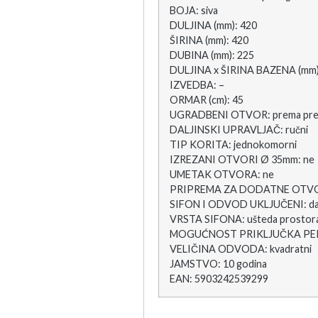
BOJA: siva
DULJINA (mm): 420
ŠIRINA (mm): 420
DUBINA (mm): 225
DULJINA x ŠIRINA BAZENA (mm):
IZVEDBA: –
ORMAR (cm): 45
UGRADBENI OTVOR: prema pre
DALJINSKI UPRAVLJAČ: ručni
TIP KORITA: jednokomorni
IZREZANI OTVORI Ø 35mm: ne
UMETAK OTVORA: ne
PRIPREMA ZA DODATNE OTVO
SIFON I ODVOD UKLJUČENI: d
VRSTA SIFONA: ušteda prostor
MOGUĆNOST PRIKLJUČKA PERI
VELIČINA ODVODA: kvadratni
JAMSTVO: 10 godina
EAN: 5903242539299