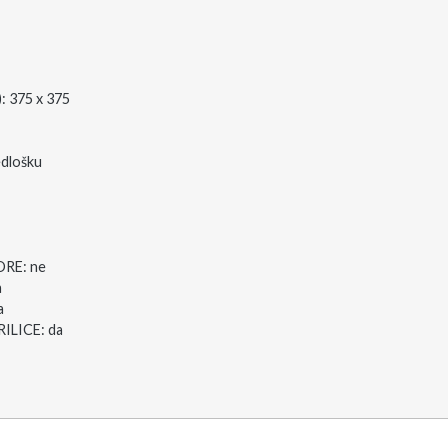
 375 x 375
dlošku
RE: ne
a
a
LICE: da