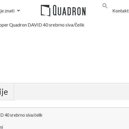
je znati
Kontakt
oper Quadron DAVID 40 srebrno siva/čelik
ije
40 srebrno siva/čelik
ni