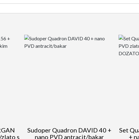
ORGAN
Sudoper Quadron DAVID 40 +
Set Q
zlato s
nano PVD antracit/bakar
+ n