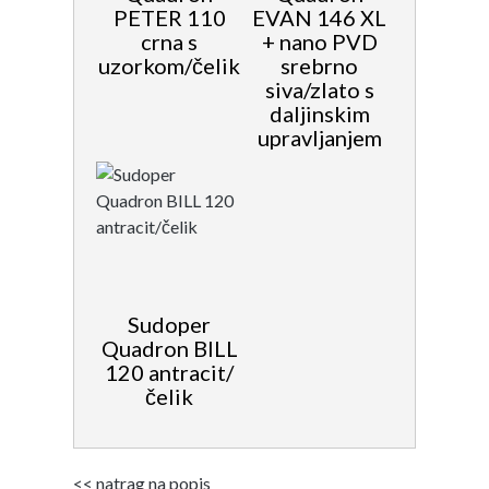
PETER 110
EVAN 146 XL
crna s
+ nano PVD
uzorkom/čelik
srebrno
siva/zlato s
daljinskim
upravljanjem
Sudoper
Quadron BILL
120 antracit/
čelik
<< natrag na popis