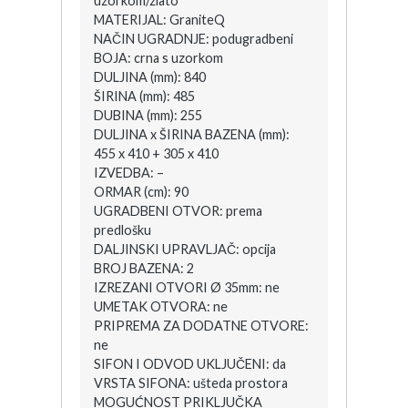
uzorkom/zlato
MATERIJAL: GraniteQ
NAČIN UGRADNJE: podugradbeni
BOJA: crna s uzorkom
DULJINA (mm): 840
ŠIRINA (mm): 485
DUBINA (mm): 255
DULJINA x ŠIRINA BAZENA (mm):
455 x 410 + 305 x 410
IZVEDBA: –
ORMAR (cm): 90
UGRADBENI OTVOR: prema
predlošku
DALJINSKI UPRAVLJAČ: opcija
BROJ BAZENA: 2
IZREZANI OTVORI Ø 35mm: ne
UMETAK OTVORA: ne
PRIPREMA ZA DODATNE OTVORE:
ne
SIFON I ODVOD UKLJUČENI: da
VRSTA SIFONA: ušteda prostora
MOGUĆNOST PRIKLJUČKA