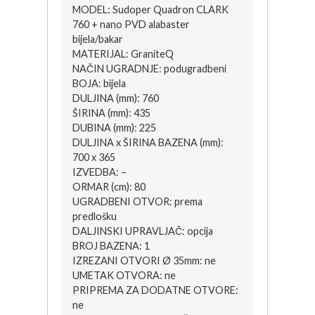
MODEL: Sudoper Quadron CLARK
760 + nano PVD alabaster
bijela/bakar
MATERIJAL: GraniteQ
NAČIN UGRADNJE: podugradbeni
BOJA: bijela
DULJINA (mm): 760
ŠIRINA (mm): 435
DUBINA (mm): 225
DULJINA x ŠIRINA BAZENA (mm):
700 x 365
IZVEDBA: –
ORMAR (cm): 80
UGRADBENI OTVOR: prema
predlošku
DALJINSKI UPRAVLJAČ: opcija
BROJ BAZENA: 1
IZREZANI OTVORI Ø 35mm: ne
UMETAK OTVORA: ne
PRIPREMA ZA DODATNE OTVORE:
ne